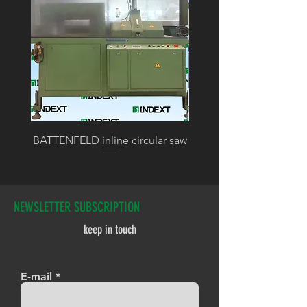
BATTENFELD inline circular saw
BATTENFELD calibratin
NEWSLETTER SUBSCRIPTION
keep in touch
E-mail