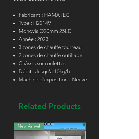
Fabricant : HAMATEC
Type : H22149
Monovis Ø20mm 25LD
Année : 2023
3 zones de chauffe fourreau
2 zones de chauffe outillage
Châssis sur roulettes
Débit : Jusqu'à 10kg/h
Machine d'exposition - Neuve
Related Products
New Arrival
New Arrival