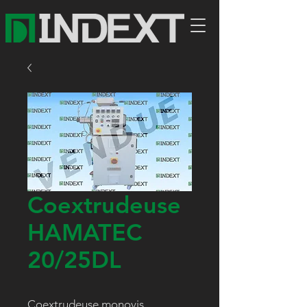
Coextrudeuse
HAMATEC
20/25DL
Coextrudeuse monovis