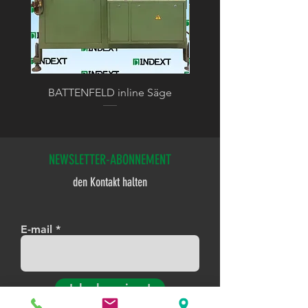
BATTENFELD inline Säge
BATTENFELD Kalibrier
NEWSLETTER-ABONNEMENT
den Kontakt halten
E-mail
Ich abonniere!