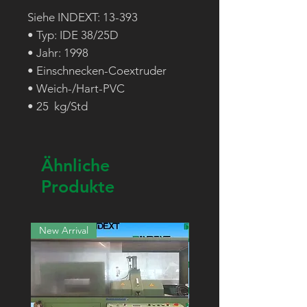
Siehe INDEXT: 13-393
• Typ: IDE 38/25D
• Jahr: 1998
• Einschnecken-Coextruder
• Weich-/Hart-PVC
• 25 kg/Std
Ähnliche
Produkte
New Arrival
New Arrival