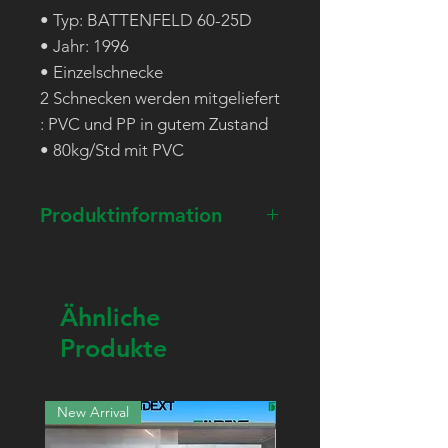
• Typ: BATTENFELD 60-25D
• Jahr: 1996
• Einzelschnecke
2 Schnecken werden mitgeliefert
: PVC und PP in gutem Zustand
• 80kg/Std mit PVC
Produktinformation
Maschine in gutem
Allgemeinzustand, dient zur
Herstellung von PVC-Profilen.
Ähnliche
Möglichkeit der
Produkte
Regenerierung von Schnecke
und Zylinder : Wenden Sie
New Arrival
New Arrival
sich an uns.