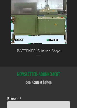
BATTENFELD inline Säge
BATTENFELD Kalibrier
NEWSLETTER-ABONNEMENT
den Kontakt halten
E-mail