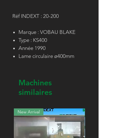
Réf INDEXT : 20-200
Marque : VOBAU BLAKE
Type : KS400
Année 1990
Lame circulaire ø400mm
Machines
similaires
New Arrival
New Arrival