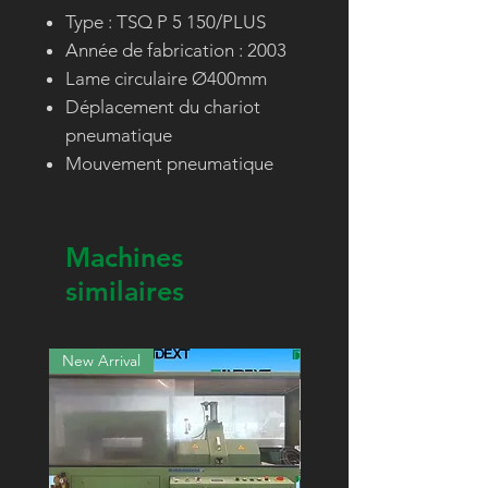
Type : TSQ P 5 150/PLUS
Année de fabrication : 2003
Lame circulaire Ø400mm
Déplacement du chariot
pneumatique
Mouvement pneumatique
Machines
similaires
New Arrival
New Arrival