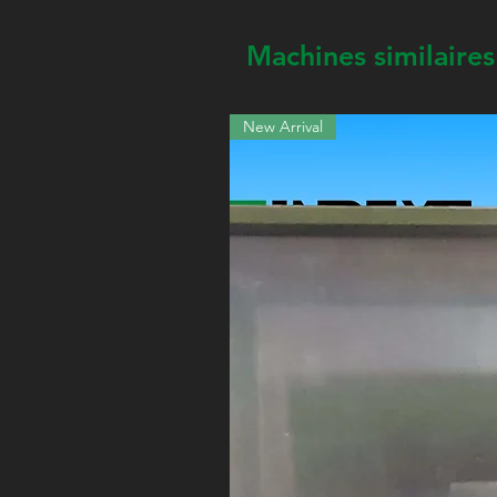
Machines similaires
New Arrival