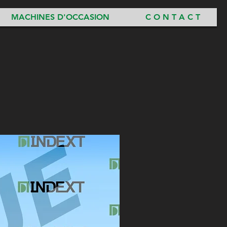
MACHINES D'OCCASION
C O N T A C T